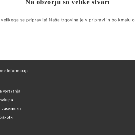
Na obzorju so velike stvari
​​velikega se pripravlja! Naša trgovina je v pripravi in ​​bo kmalu 
ne Informacije
a vprašanja
 nakupa
o zasebnosti
piškotki