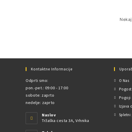
Nekaj 
Kontaktne Informacije
Uporab
Odprti smo:
O Nas
pon.-pet.: 09:00 - 17:00
Pogost
sobote: zaprto
Pogoji
nedelje: zaprto
Izjava 
Naslov
Spletni 
Tržaška cesta 3A, Vrhnika