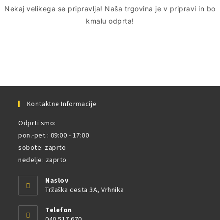
Nekaj ​​velikega se pripravlja! Naša trgovina je v pripravi in ​​bo
kmalu odprta!
Kontaktne Informacije
Odprti smo:
pon.-pet.: 09:00 - 17:00
sobote: zaprto
nedelje: zaprto
Naslov
Tržaška cesta 3A, Vrhnika
Telefon
040 517 670