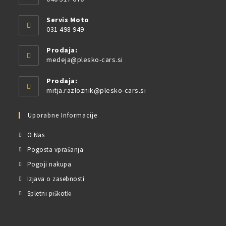
Servis Moto
031 498 949
Prodaja:
medeja@plesko-cars.si
Prodaja:
mitja.razloznik@plesko-cars.si
Uporabne Informacije
O Nas
Pogosta vprašanja
Pogoji nakupa
Izjava o zasebnosti
Spletni piškotki