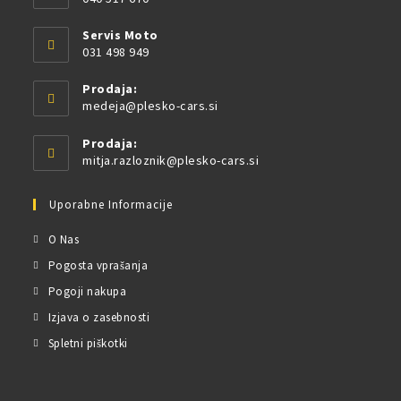
Servis Moto
031 498 949
Prodaja:
medeja@plesko-cars.si
Prodaja:
mitja.razloznik@plesko-cars.si
Uporabne Informacije
O Nas
Pogosta vprašanja
Pogoji nakupa
Izjava o zasebnosti
Spletni piškotki