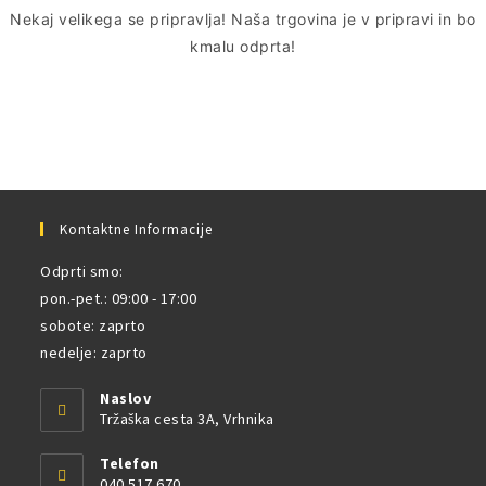
Nekaj ​​velikega se pripravlja! Naša trgovina je v pripravi in ​​bo
kmalu odprta!
Kontaktne Informacije
Odprti smo:
pon.-pet.: 09:00 - 17:00
sobote: zaprto
nedelje: zaprto
Naslov
Tržaška cesta 3A, Vrhnika
Telefon
040 517 670