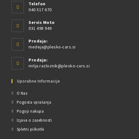
Telefon
040 517 670
Servis Moto
031 498 949
Prodaja:
medeja@plesko-cars.si
Prodaja:
mitja.razloznik@plesko-cars.si
Uporabne Informacije
O Nas
Pogosta vprašanja
Pogoji nakupa
Izjava o zasebnosti
Spletni piškotki