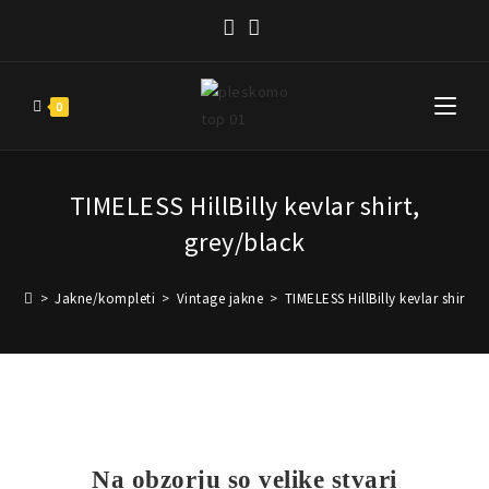
0
TIMELESS HillBilly kevlar shirt,
grey/black
>
Jakne/kompleti
>
Vintage jakne
>
TIMELESS HillBilly kevlar shirt, 
Na obzorju so velike stvari