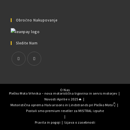
Obročno Nakupovanje
Sledite Nam
O Nas
Pleško Moto Vrhnika – nova motoristična trgovina in servis motorjev
Novosti Aprilie v 2025🔥
Motoristična oprema Halvarssons in Lindstrands pri Pleško Moto👇
Postali smo premium reseller za MISTRAL izpuhe
Pravila in pogoji
Izjava o zasebnosti