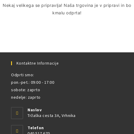
Nekaj ​​velikega se pripravlja! Naša trgovina je v pripravi in ​​bo
kmalu odprta!
Kontaktne Informacije
Odprti smo:
pon.-pet.: 09:00 - 17:00
sobote: zaprto
nedelje: zaprto
Naslov
Tržaška cesta 3A, Vrhnika
Telefon
040 517 670