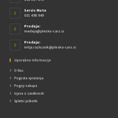
Servis Moto
031 498 949
Prodaja:
medeja@plesko-cars.si
Prodaja:
mitja.razloznik@plesko-cars.si
Uporabne Informacije
O Nas
Pogosta vprašanja
Pogoji nakupa
Izjava o zasebnosti
Spletni piškotki