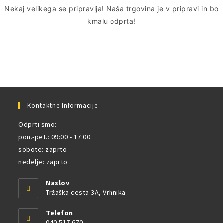
Nekaj ​​velikega se pripravlja! Naša trgovina je v pripravi in ​​bo
kmalu odprta!
Kontaktne Informacije
Odprti smo:
pon.-pet.: 09:00 - 17:00
sobote: zaprto
nedelje: zaprto
Naslov
Tržaška cesta 3A, Vrhnika
Telefon
040 517 670