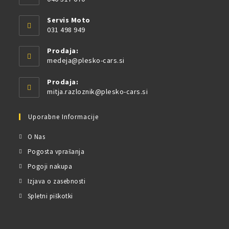
Servis Moto
031 498 949
Prodaja:
medeja@plesko-cars.si
Prodaja:
mitja.razloznik@plesko-cars.si
Uporabne Informacije
O Nas
Pogosta vprašanja
Pogoji nakupa
Izjava o zasebnosti
Spletni piškotki