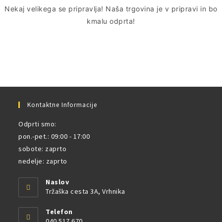
Nekaj ​​velikega se pripravlja! Naša trgovina je v pripravi in ​​bo
kmalu odprta!
Kontaktne Informacije
Odprti smo:
pon.-pet.: 09:00 - 17:00
sobote: zaprto
nedelje: zaprto
Naslov
Tržaška cesta 3A, Vrhnika
Telefon
040 517 670