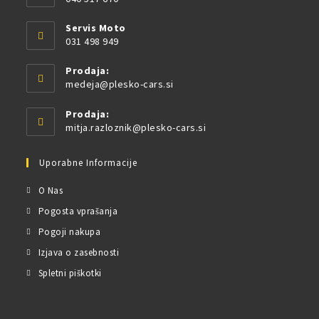
Servis Moto
031 498 949
Prodaja:
medeja@plesko-cars.si
Prodaja:
mitja.razloznik@plesko-cars.si
Uporabne Informacije
O Nas
Pogosta vprašanja
Pogoji nakupa
Izjava o zasebnosti
Spletni piškotki