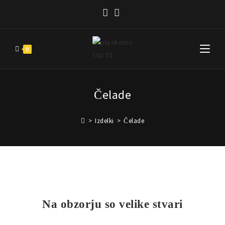
0
Čelade
>
Izdelki
>
Čelade
Na obzorju so velike stvari