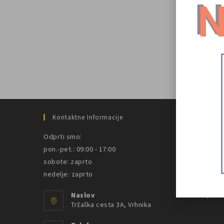
N
Nekaj 
Kontaktne Informacije
Uporab
Odprti smo:
O Nas
pon.-pet.: 09:00 - 17:00
Pogost
sobote: zaprto
Pogoji
nedelje: zaprto
Izjava
Naslov
Spletni
Tržaška cesta 3A, Vrhnika