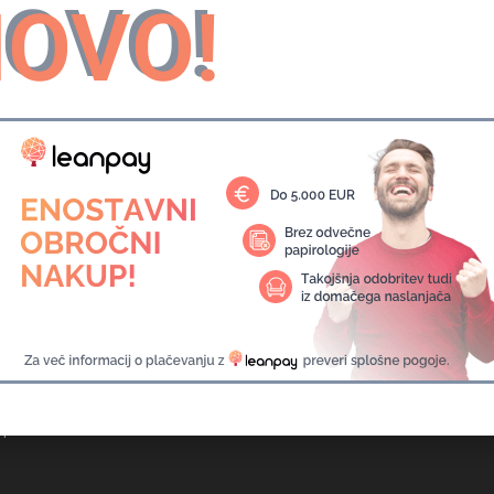
Na obzorju so velike stvari
OVO!
​​velikega se pripravlja! Naša trgovina je v pripravi in ​​bo kmalu 
ne Informacije
a vprašanja
 nakupa
 o zasebnosti
 piškotki