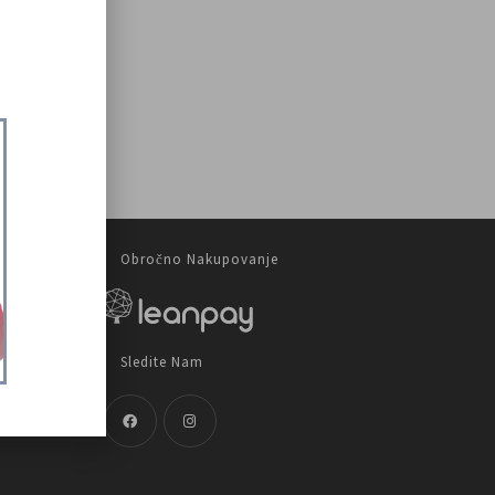
odprta!
Obročno Nakupovanje
Sledite Nam