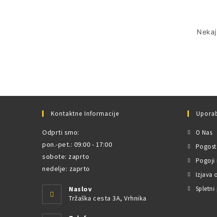
Nekaj 
Kontaktne Informacije
Uporab
Odprti smo:
O Nas
pon.-pet.: 09:00 - 17:00
Pogost
sobote: zaprto
Pogoji
nedelje: zaprto
Izjava 
Naslov
Spletni 
Tržaška cesta 3A, Vrhnika