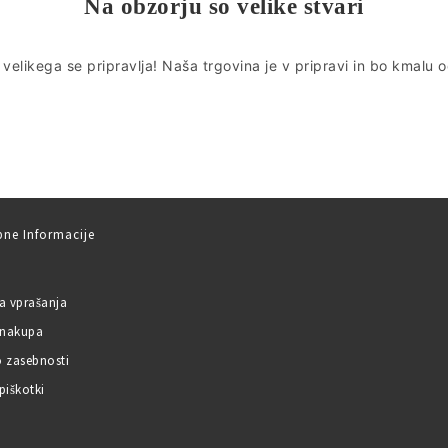
Na obzorju so velike stvari
​​velikega se pripravlja! Naša trgovina je v pripravi in ​​bo kmalu 
ne Informacije
a vprašanja
 nakupa
o zasebnosti
piškotki